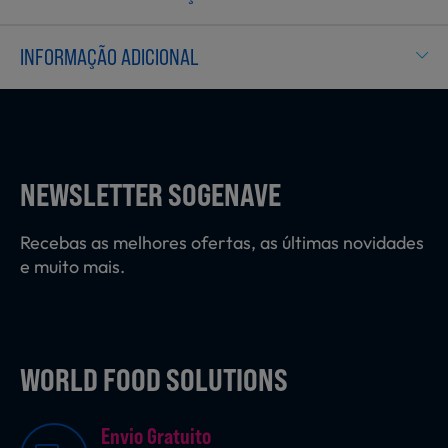
Laticínios, Ovos e Derivados
INFORMAÇÃO ADICIONAL
Mercearia
Padaria e Pastelaria
NEWSLETTER SOGENAVE
Recebas as melhores ofertas, as últimas novidades
Nutrição Clínica
e muito mais.
Bebidas e Garrafeira
WORLD FOOD SOLUTIONS
Envio Gratuito
Produtos Vegetarianos