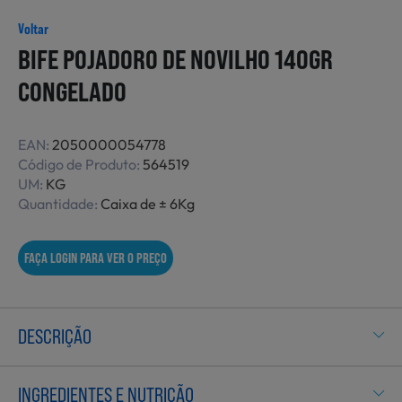
Não Alimentares
Voltar
BIFE POJADORO DE NOVILHO 140GR
CONGELADO
Refeições Prontas
EAN:
2050000054778
Código de Produto:
564519
Charcutaria e Enchidos
UM:
KG
Quantidade:
Caixa de ± 6Kg
Pré-confeccionados
FAÇA LOGIN PARA VER O PREÇO
Frutas e Legumes
DESCRIÇÃO
INGREDIENTES E NUTRIÇÃO