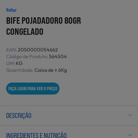
Não Alimentares
Voltar
BIFE POJADADORO 80GR
CONGELADO
Refeições Prontas
EAN:
2050000054662
Código de Produto:
564504
Charcutaria e Enchidos
UM:
KG
Quantidade:
Caixa de ± 6Kg
Pré-confeccionados
FAÇA LOGIN PARA VER O PREÇO
Frutas e Legumes
DESCRIÇÃO
INGREDIENTES E NUTRIÇÃO