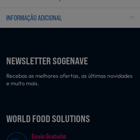
Laticínios, Ovos e Derivados
INFORMAÇÃO ADICIONAL
Mercearia
Padaria e Pastelaria
NEWSLETTER SOGENAVE
Recebas as melhores ofertas, as últimas novidades
Nutrição Clínica
e muito mais.
Bebidas e Garrafeira
WORLD FOOD SOLUTIONS
Envio Gratuito
Produtos Vegetarianos