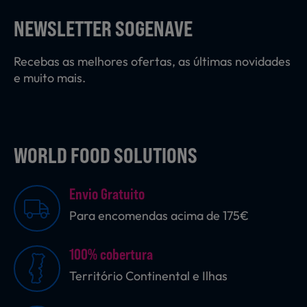
Laticínios, Ovos e Derivados
NEWSLETTER SOGENAVE
Recebas as melhores ofertas, as últimas novidades
Mercearia
e muito mais.
Padaria e Pastelaria
WORLD FOOD SOLUTIONS
Nutrição Clínica
Envio Gratuito
Para encomendas acima de 175€
Bebidas e Garrafeira
100% cobertura
Território Continental e Ilhas
Produtos Vegetarianos