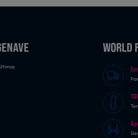
GENAVE
WORLD 
últimas
En
Pa
10
Ter
Ap
Ges