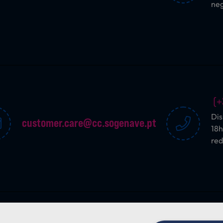
ne
(+
Dis
customer.care@cc.sogenave.pt
18h
red