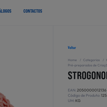
ÁLOGOS
CONTACTOS
Voltar
Home
/
Categorias
/
Pré-preparados de Criaç
STROGONOF
EAN:
2050000012136
Código de Produto:
12
UM:
KG