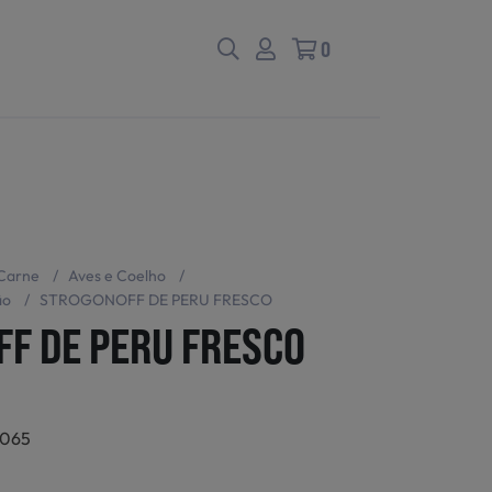
0
Carne
/
Aves e Coelho
/
ão
/
STROGONOFF DE PERU FRESCO
F DE PERU FRESCO
5065