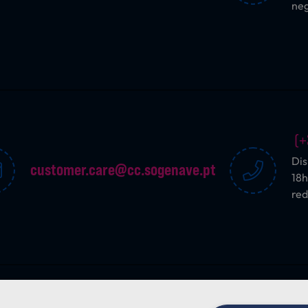
ne
(+
Dis
customer.care@cc.sogenave.pt
18h
red