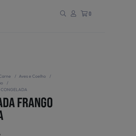
0
Carne
/
Aves e Coelho
/
ão
/
O CONGELADA
ADA FRANGO
A
6