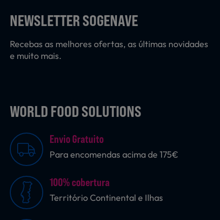
Laticínios, Ovos e Derivados
NEWSLETTER SOGENAVE
Recebas as melhores ofertas, as últimas novidades
Mercearia
e muito mais.
Padaria e Pastelaria
WORLD FOOD SOLUTIONS
Nutrição Clínica
Envio Gratuito
Para encomendas acima de 175€
Bebidas e Garrafeira
100% cobertura
Território Continental e Ilhas
Produtos Vegetarianos