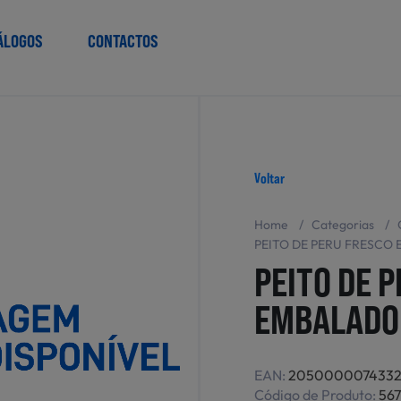
ÁLOGOS
CONTACTOS
Voltar
Home
/
Categorias
/
PEITO DE PERU FRESCO
PEITO DE 
EMBALADO
EAN:
205000007433
Código de Produto:
56