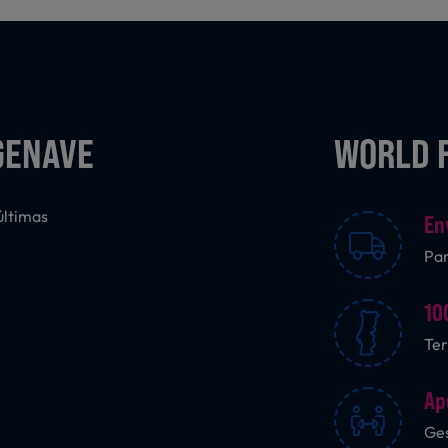
GENAVE
WORLD 
últimas
En
Pa
10
Ter
Ap
Ges