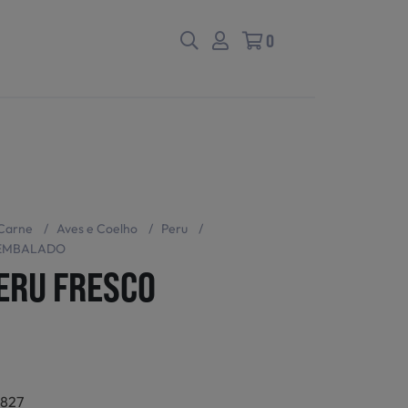
0
Carne
/
Aves e Coelho
/
Peru
/
 EMBALADO
PERU FRESCO
2
7827