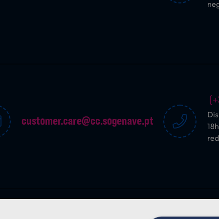
ne
(+
Dis
customer.care@cc.sogenave.pt
18h
red