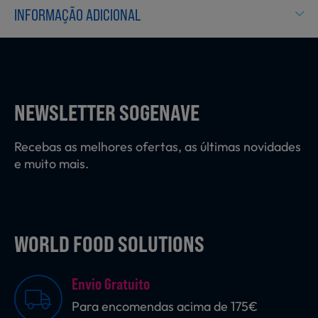
Laticínios, Ovos e Derivados
INFORMAÇÃO ADICIONAL
Mercearia
NEWSLETTER SOGENAVE
Padaria e Pastelaria
Recebas as melhores ofertas, as últimas novidades
e muito mais.
Nutrição Clínica
WORLD FOOD SOLUTIONS
Bebidas e Garrafeira
Envio Gratuito
Para encomendas acima de 175€
Produtos Vegetarianos