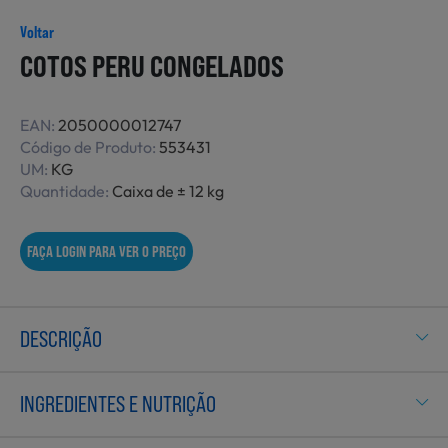
Não Alimentares
Voltar
COTOS PERU CONGELADOS
Refeições Prontas
EAN:
2050000012747
Código de Produto:
553431
UM:
KG
Quantidade:
Caixa de ± 12 kg
Charcutaria e Enchidos
FAÇA LOGIN PARA VER O PREÇO
Pré-confeccionados
DESCRIÇÃO
Frutas e Legumes
INGREDIENTES E NUTRIÇÃO