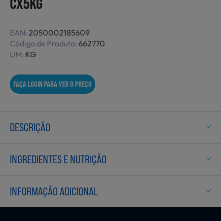
CX5KG
Não Alimentares
EAN:
2050002185609
Código de Produto:
662770
UM:
KG
Refeições Prontas
FAÇA LOGIN PARA VER O PREÇO
Charcutaria e Enchidos
DESCRIÇÃO
Pré-confeccionados
INGREDIENTES E NUTRIÇÃO
Frutas e Legumes
INFORMAÇÃO ADICIONAL