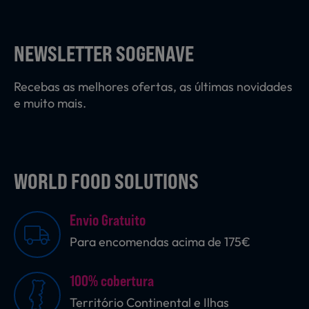
Laticínios, Ovos e Derivados
NEWSLETTER SOGENAVE
Mercearia
Recebas as melhores ofertas, as últimas novidades
e muito mais.
Padaria e Pastelaria
WORLD FOOD SOLUTIONS
Nutrição Clínica
Envio Gratuito
Bebidas e Garrafeira
Para encomendas acima de 175€
100% cobertura
Produtos Vegetarianos
Território Continental e Ilhas