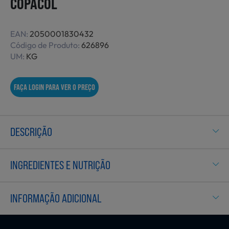
COPACOL
Não Alimentares
EAN:
2050001830432
Código de Produto:
626896
UM:
KG
Refeições Prontas
FAÇA LOGIN PARA VER O PREÇO
Charcutaria e Enchidos
DESCRIÇÃO
Pré-confeccionados
INGREDIENTES E NUTRIÇÃO
Frutas e Legumes
INFORMAÇÃO ADICIONAL