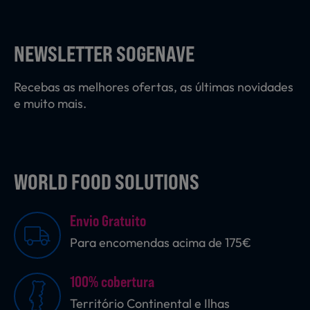
Laticínios, Ovos e Derivados
NEWSLETTER SOGENAVE
Mercearia
Recebas as melhores ofertas, as últimas novidades
e muito mais.
Padaria e Pastelaria
WORLD FOOD SOLUTIONS
Nutrição Clínica
Envio Gratuito
Bebidas e Garrafeira
Para encomendas acima de 175€
100% cobertura
Produtos Vegetarianos
Território Continental e Ilhas