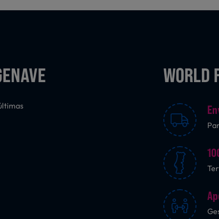
GENAVE
WORLD 
últimas
En
Pa
10
Ter
Ap
Ges