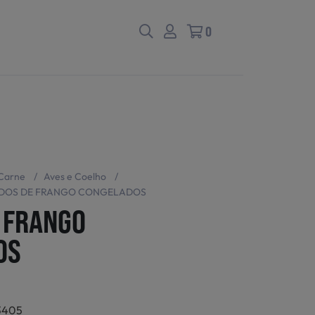
0
Carne
/
Aves e Coelho
/
DOS DE FRANGO CONGELADOS
 FRANGO
OS
3405