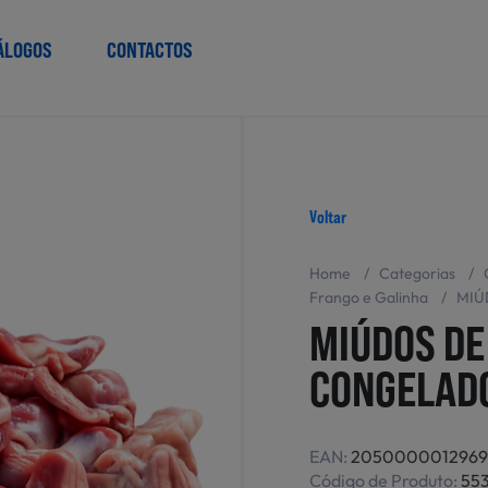
ÁLOGOS
CONTACTOS
Voltar
Home
/
Categorias
/
Frango e Galinha
/
MIÚ
MIÚDOS DE
CONGELAD
EAN:
2050000012969
Código de Produto:
55