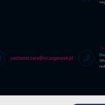
ne
(+
Dis
customer.care@cc.sogenave.pt
18h
red