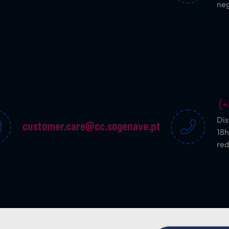
ne
(+
Dis
customer.care@cc.sogenave.pt
18h
red