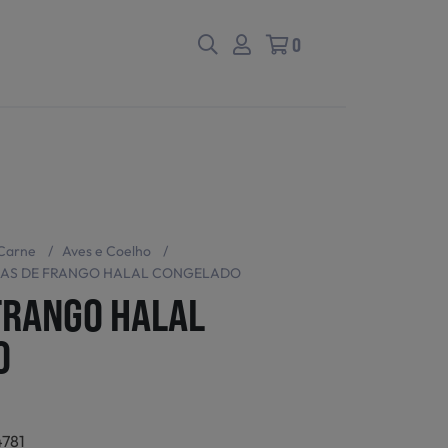
0
Carne
/
Aves e Coelho
/
AS DE FRANGO HALAL CONGELADO
FRANGO HALAL
O
781