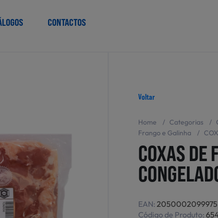
ÁLOGOS
CONTACTOS
Voltar
Home
/
Categorias
/
Frango e Galinha
/
COX
COXAS DE 
CONGELAD
EAN:
2050002099975
Código de Produto:
654