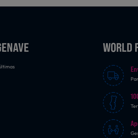
GENAVE
WORLD 
últimas
En
Pa
10
Ter
Ap
Ges