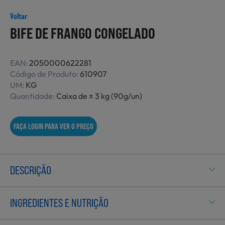
Não Alimentares
Voltar
BIFE DE FRANGO CONGELADO
Refeições Prontas
EAN:
2050000622281
Código de Produto:
610907
UM:
KG
Quantidade:
Caixa de ± 3 kg (90g/un)
Charcutaria e Enchidos
FAÇA LOGIN PARA VER O PREÇO
Pré-confeccionados
DESCRIÇÃO
Frutas e Legumes
INGREDIENTES E NUTRIÇÃO