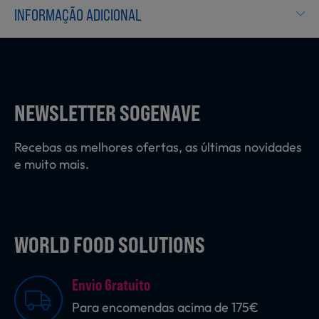
Laticínios, Ovos e Derivados
INFORMAÇÃO ADICIONAL
Mercearia
NEWSLETTER SOGENAVE
Padaria e Pastelaria
Recebas as melhores ofertas, as últimas novidades
e muito mais.
Nutrição Clínica
WORLD FOOD SOLUTIONS
Bebidas e Garrafeira
Envio Gratuito
Para encomendas acima de 175€
Produtos Vegetarianos