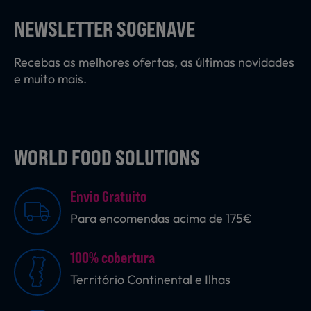
Laticínios, Ovos e Derivados
NEWSLETTER SOGENAVE
Recebas as melhores ofertas, as últimas novidades
Mercearia
e muito mais.
Padaria e Pastelaria
WORLD FOOD SOLUTIONS
Nutrição Clínica
Envio Gratuito
Para encomendas acima de 175€
Bebidas e Garrafeira
100% cobertura
Território Continental e Ilhas
Produtos Vegetarianos