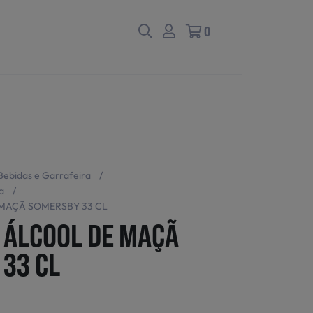
0
Bebidas e Garrafeira
/
a
/
MAÇÃ SOMERSBY 33 CL
 ÁLCOOL DE MAÇÃ
33 CL