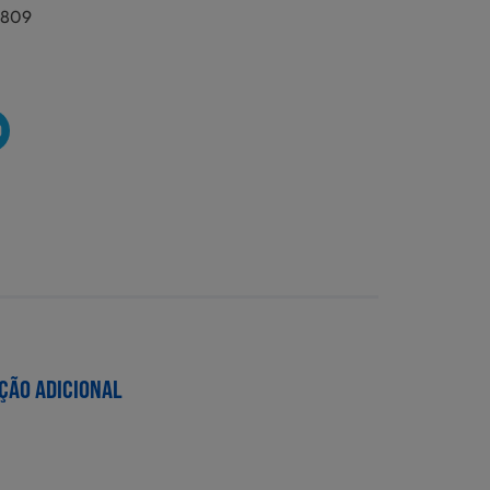
7809
n
O
ÇÃO ADICIONAL