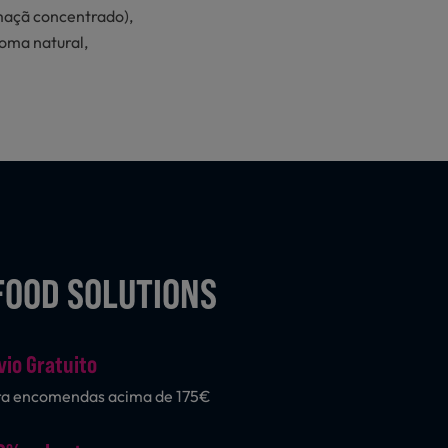
maçã concentrado),
roma natural,
FOOD SOLUTIONS
vio Gratuito
ra encomendas acima de 175€