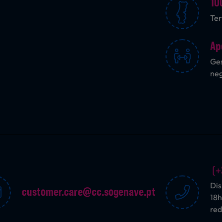
10
Ter
Ap
Ges
ne
(+
Dis
customer.care@cc.sogenave.pt
18h
red