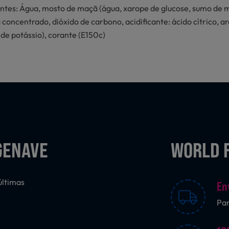
ntes: Água, mosto de maçã (água, xarope de glucose, sumo de 
concentrado, dióxido de carbono, acidificante: ácido cítrico, a
de potássio), corante (E150c)
GENAVE
WORLD 
últimas
En
Pa