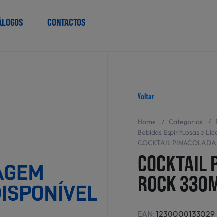
ÁLOGOS
CONTACTOS
Voltar
Home
/
Categorias
/
Bebidas Espirituosas e Lic
COCKTAIL PINACOLADA
COCKTAIL 
ROCK 330
EAN:
1230000133029