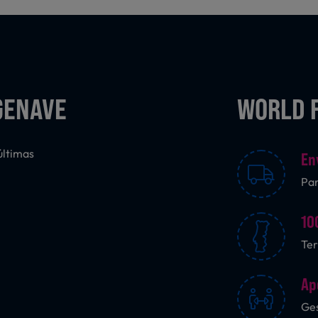
GENAVE
WORLD 
últimas
En
Pa
10
Ter
Ap
Ges