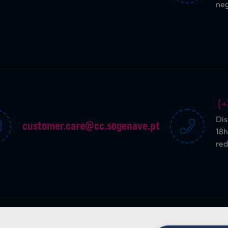
ne
(+
Dis
customer.care@cc.sogenave.pt
18h
red