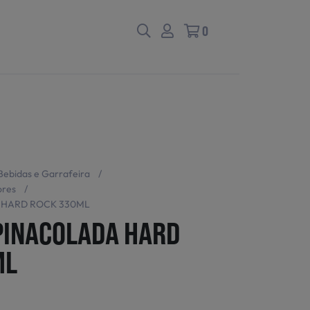
0
Bebidas e Garrafeira
/
ores
/
 HARD ROCK 330ML
PINACOLADA HARD
ML