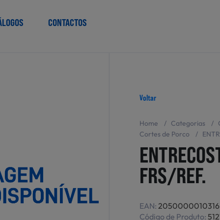
ÁLOGOS
CONTACTOS
Voltar
Home
/
Categorias
/
Cortes de Porco
/
ENTR
ENTRECOS
FRS/REF.
EAN:
2050000010316
Código de Produto:
512