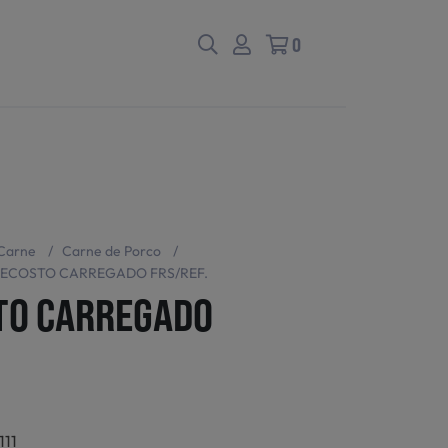
0
Carne
/
Carne de Porco
/
ECOSTO CARREGADO FRS/REF.
TO CARREGADO
111