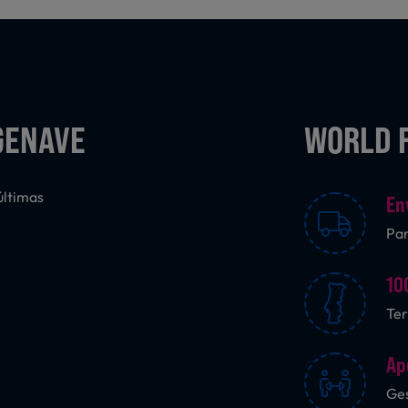
GENAVE
WORLD 
últimas
En
Pa
10
Ter
Ap
Ges