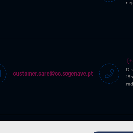
ne
(+
Dis
customer.care@cc.sogenave.pt
18h
red