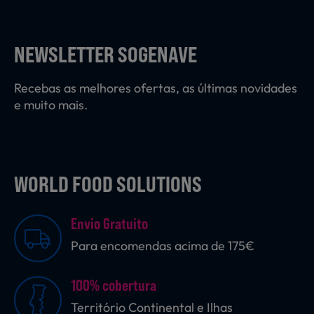
Laticínios, Ovos e Derivados
NEWSLETTER SOGENAVE
Mercearia
Recebas as melhores ofertas, as últimas novidades
e muito mais.
Padaria e Pastelaria
WORLD FOOD SOLUTIONS
Nutrição Clínica
Envio Gratuito
Bebidas e Garrafeira
Para encomendas acima de 175€
100% cobertura
Produtos Vegetarianos
Território Continental e Ilhas