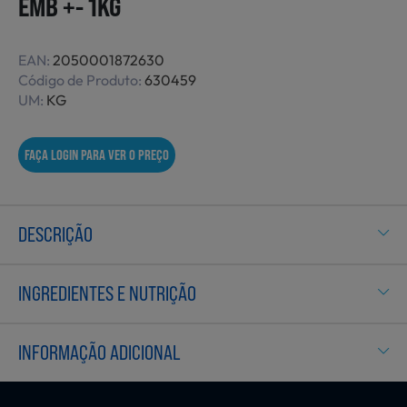
EMB +- 1KG
Não Alimentares
EAN:
2050001872630
Código de Produto:
630459
UM:
KG
Refeições Prontas
FAÇA LOGIN PARA VER O PREÇO
Charcutaria e Enchidos
DESCRIÇÃO
Pré-confeccionados
INGREDIENTES E NUTRIÇÃO
Frutas e Legumes
INFORMAÇÃO ADICIONAL